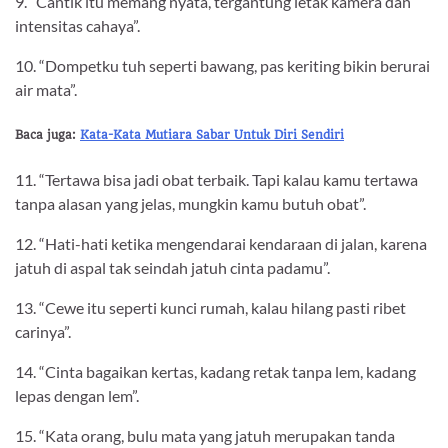
9. “Cantik itu memang nyata, tergantung letak kamera dan
intensitas cahaya”.
10. “Dompetku tuh seperti bawang, pas keriting bikin berurai
air mata”.
Baca juga:
Kata-Kata Mutiara Sabar Untuk Diri Sendiri
11. “Tertawa bisa jadi obat terbaik. Tapi kalau kamu tertawa
tanpa alasan yang jelas, mungkin kamu butuh obat”.
12. “Hati-hati ketika mengendarai kendaraan di jalan, karena
jatuh di aspal tak seindah jatuh cinta padamu”.
13. “Cewe itu seperti kunci rumah, kalau hilang pasti ribet
carinya”.
14. “Cinta bagaikan kertas, kadang retak tanpa lem, kadang
lepas dengan lem”.
15. “Kata orang, bulu mata yang jatuh merupakan tanda